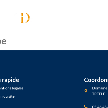
pe
s rapide
Coordon
ntions légales
Domaine 
TREFLE
n du site
05 46 48 