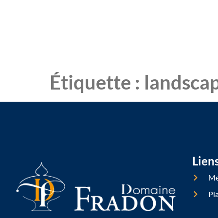
Étiquette :
landsca
Lien
Me
Pla