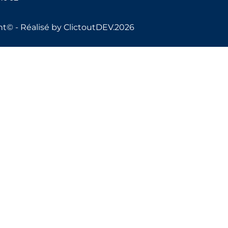
t© - Réalisé by ClictoutDEV.2026